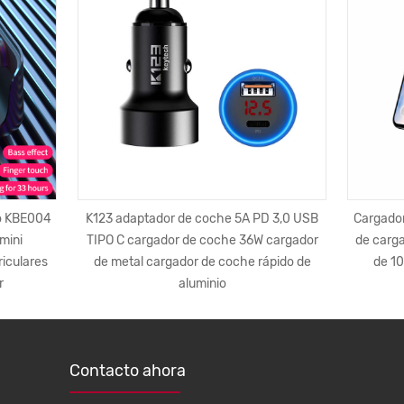
eo KBE004
K123 adaptador de coche 5A PD 3,0 USB
Cargador
mini
TIPO C cargador de coche 36W cargador
de carga
riculares
de metal cargador de coche rápido de
de 10
r
aluminio
Contacto ahora