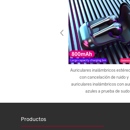
le con el cable Philips a Ultima
Auriculares inalámbricos estér
IBP-copia-1724057818
con cancelación de ruido y 
auriculares inalámbricos con au
azules a prueba de sudo
Productos