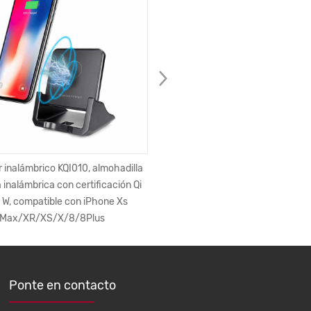
 inalámbrico KQI010, almohadilla
KMC009, 1m/1,5 m/2M, en el que
 inalámbrica con certificación Qi
 W, compatible con iPhone Xs
Max/XR/XS/X/8/8Plus
Ponte en contacto