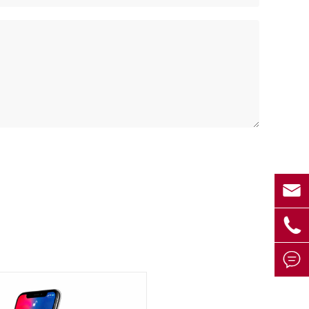



NUEVO