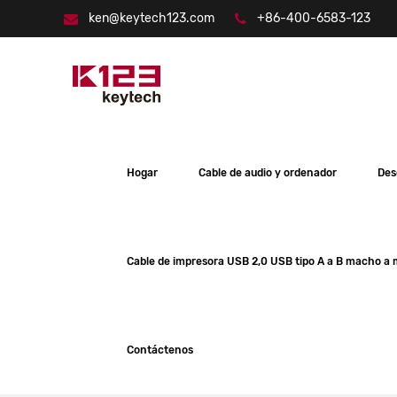
ken@keytech123.com
+86-400-6583-123
Hogar
Cable de audio y ordenador
Des
Cable de impresora USB 2,0 USB tipo A a B macho a
Contáctenos