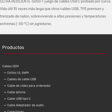
ULTRA RESILIENTE-5000 + juego de cables USB C probado por curva.
Vida útil 10 veces más larga que otros cables USB. TPE premium y
trenzado de nailon, sobreviviendo a altas presiones y temperaturas
extremas (-50 ℃) sin agrietarse.
Productos
Cables OEM
Estilos UL AWM
Cables de cable USB
Cable de vídeo para ordenador
Cable Iphone
Cable USB tipo C
Cable Adaptador de audio
Conectores