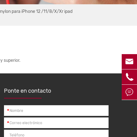
 nylon para iPhone 12 /11/8/X/Xr ipad

y superior.

Ponte en contacto

*
*