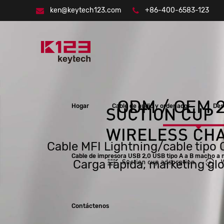
ken@keytech123.com
+86-400-6583-123
ODM / OEM 2
Hogar
Cable de audio y ordenador
Des
Cable MFI Lightning/cable tipo
Cable de impresora USB 2,0 USB tipo A a B macho a
Carga rápida, marketing glo
Contáctenos