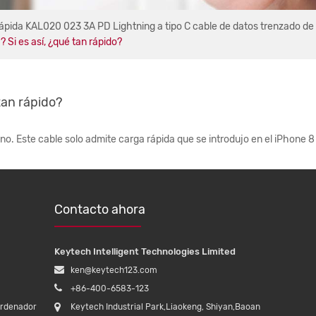
ápida KAL020 023 3A PD Lightning a tipo C cable de datos trenzado de
 Si es así, ¿qué tan rápido?
tan rápido?
 no. Este cable solo admite carga rápida que se introdujo en el iPhone 8 
Contacto ahora
Keytech Intelligent Technologies Limited
ken@keytech123.com
+86-400-6583-123
ordenador
Keytech Industrial Park,Liaokeng, Shiyan,Baoan