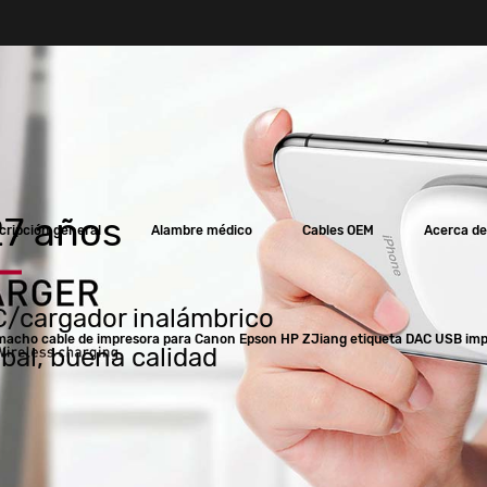
7 años
cripción general
Alambre médico
Cables OEM
Acerca de
 C/cargador inalámbrico
 macho cable de impresora para Canon Epson HP ZJiang etiqueta DAC USB im
bal, buena calidad