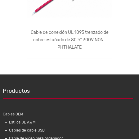
o Bs1363
Cable de conexión UL 1095 trenzado de
Cable 
ión BS
cobre estañado de 80 ℃ 300V NON-
recto a
ándar
PHTHALATE
3 pies 
 de Reino
DE SEG
Productos
Cables OEM
Estilos UL AWM
Cables de cable USB
Cable de vídeo para ordenador