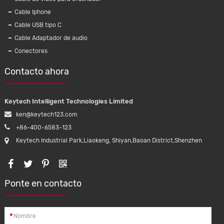
Cable Iphone
Cable DE DATOS micro USB KMC016,
Cable d
Cable USB tipo C
cable de 2,0 USB trenzado de nailon con
de 3 
Cable Adaptador de audio
datos y carga para teléfono móvil Android
Arge
Conectores
Samsung
británic
Contacto ahora
Keytech Intelligent Technologies Limited
ken@keytech123.com
+86-400-6583-123
Keytech Industrial Park,Liaokeng, Shiyan,Baoan District,Shenzhen
Ponte en contacto
*