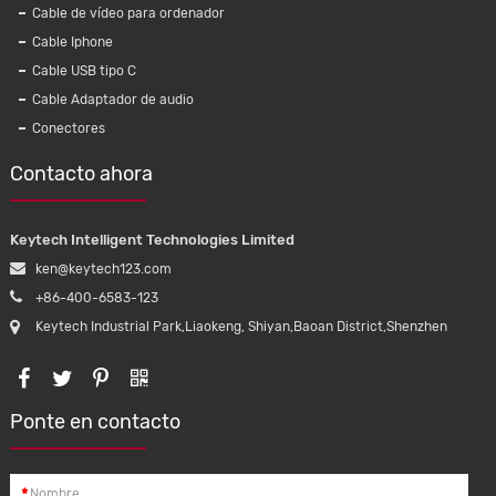
Cable de vídeo para ordenador
Cable Iphone
Cable USB tipo C
Cable Adaptador de audio
Conectores
Contacto ahora
Keytech Intelligent Technologies Limited
ken@keytech123.com
+86-400-6583-123
Keytech Industrial Park,Liaokeng, Shiyan,Baoan District,Shenzhen
Ponte en contacto
KMC006,
Arnés de cable de automóvil, OEM,
5A, cable
inyector de motor de coche, arnés de
a Samsung
cableado de automóvil, conectores para
*