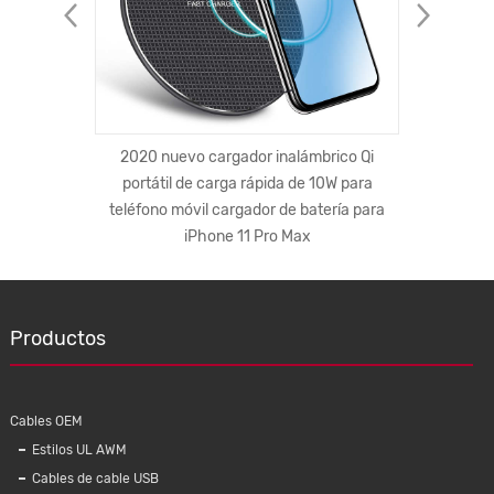
 cables
2020 nuevo cargador inalámbrico Qi
Cable 
de Abbott
portátil de carga rápida de 10W para
cable US
teléfono móvil cargador de batería para
de carga
iPhone 11 Pro Max
Productos
Cables OEM
Estilos UL AWM
Cables de cable USB