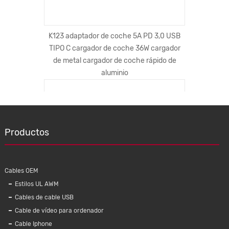
icos de
K123 adaptador de coche 5A PD 3,0 USB
Compatibl
ulares
TIPO C cargador de coche 36W cargador
onexión
de metal cargador de coche rápido de
vos para
aluminio
Productos
Cables OEM
Estilos UL AWM
Cables de cable USB
Cable de vídeo para ordenador
Cable Iphone