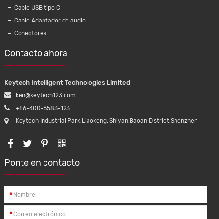
Cable DE DATOS micro USB KMC016,
Auricu
Cable USB tipo C
cable de 2,0 USB trenzado de nailon con
nueva
Cable Adaptador de audio
datos y carga para teléfono móvil Android
Blueto
Conectores
Samsung
magnéti
Contacto ahora
Keytech Intelligent Technologies Limited
ken@keytech123.com
+86-400-6583-123
Keytech Industrial Park,Liaokeng, Shiyan,Baoan District,Shenzhen
Ponte en contacto
*
*