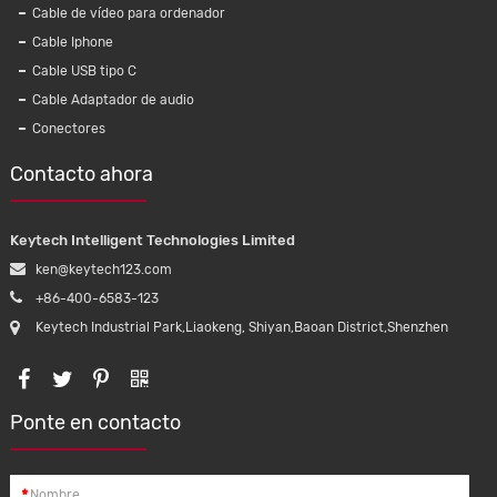
Cable de vídeo para ordenador
Cable Iphone
Cable USB tipo C
18W PD
Arnés de cable de 20 pines para coche
Cable de 
Cable Adaptador de audio
tador de
Amp/Molex/ Jst/Ket, arnés de cable
Sudáfrica
Conectores
U
automático OEM
16A 250
con 
Contacto ahora
Keytech Intelligent Technologies Limited
ken@keytech123.com
+86-400-6583-123
Keytech Industrial Park,Liaokeng, Shiyan,Baoan District,Shenzhen
Ponte en contacto
*