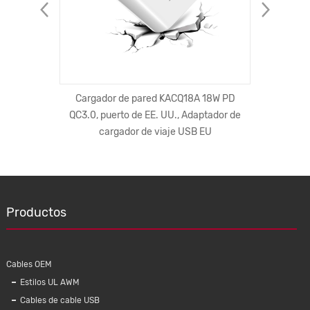
Lightning
Cargador de pared KACQ18A 18W PD
Arnés d
 USB C89
QC3.0, puerto de EE. UU., Adaptador de
Amp/Mo
ed
cargador de viaje USB EU
Productos
Cables OEM
Estilos UL AWM
Cables de cable USB