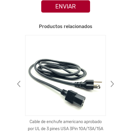
ENVIAR
Productos relacionados
 C cable
Cable de enchufe americano aprobado
KMC-004 
 teléfono
por UL de 3 pines USA 3Pin 10A/13A/15A
cargador