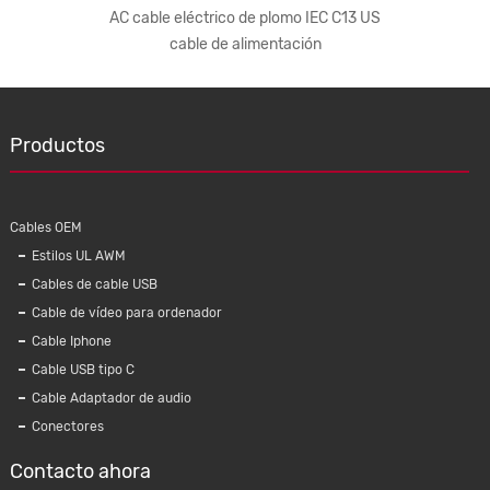
AC cable eléctrico de plomo IEC C13 US
j
cable de alimentación
Productos
Cables OEM
Estilos UL AWM
Cables de cable USB
Cable de vídeo para ordenador
Cable Iphone
Cable USB tipo C
Cable Adaptador de audio
Conectores
Contacto ahora