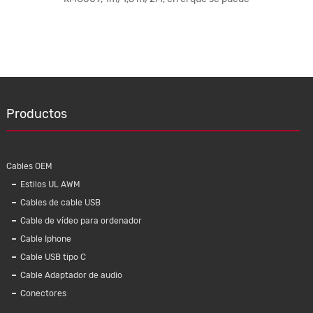
gía 100W
cable US
de carga
Productos
Cables OEM
Estilos UL AWM
Cables de cable USB
Cable de vídeo para ordenador
Cable Iphone
Cable USB tipo C
Cable Adaptador de audio
Conectores