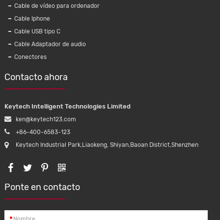
Cable de vídeo para ordenador
Cable Iphone
Cable USB tipo C
Cable Adaptador de audio
Conectores
Contacto ahora
Keytech Intelligent Technologies Limited
ken@keytech123.com
+86-400-6583-123
Keytech Industrial Park,Liaokeng, Shiyan,Baoan District,Shenzhen
Ponte en contacto
eo Blue
Cable de plomo ECG de una pieza
 de alta
Compatible con cable de plomo, cable
*