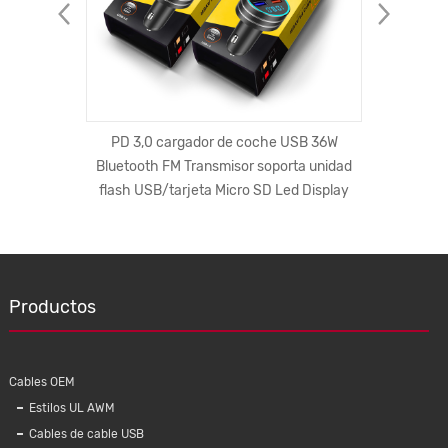
Cable DE
PD 3,0 cargador de coche USB 36W
Auricu
prueba de
Bluetooth FM Transmisor soporta unidad
Tooth c
eces
flash USB/tarjeta Micro SD Led Display
Productos
Cables OEM
Estilos UL AWM
Cables de cable USB