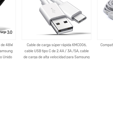
e de 48W
Cable de carga súper rápida KMC006,
Compatib
 Samsung
cable USB tipo C de 2.4A / 3A /5A, cable
no Unido
de carga de alta velocidad para Samsung
ápido
/ Xiaomi
Contacto ahora
Keytech Intelligent Technologies Limited
ken@keytech123.com