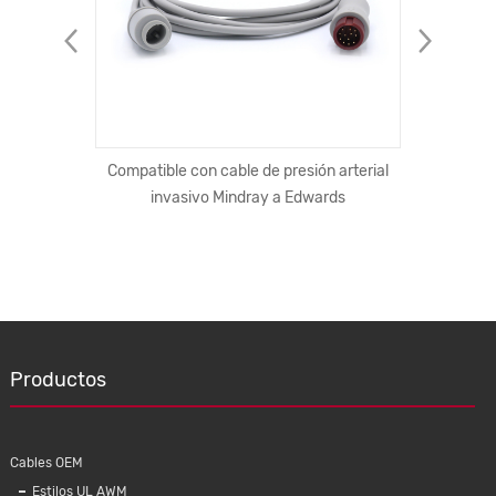
silicona
Compatible con cable de presión arterial
Alambre
dor de
invasivo Mindray a Edwards
materi
Productos
Cables OEM
Estilos UL AWM