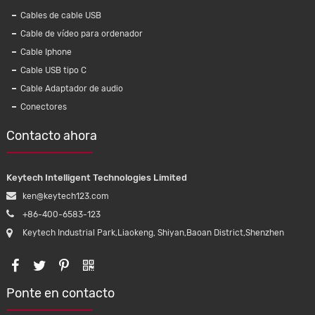
Cables de cable USB
Cable de vídeo para ordenador
Cable Iphone
Cable USB tipo C
 arterial
Alambre médico de calidad alimentaria
¡Ven
Cable Adaptador de audio
ds
materiales respetuosos con el medio
dep
Conectores
ambiente
magnéti
TWS, 
Contacto ahora
teléf
Keytech Intelligent Technologies Limited
ken@keytech123.com
+86-400-6583-123
Keytech Industrial Park,Liaokeng, Shiyan,Baoan District,Shenzhen
Ponte en contacto