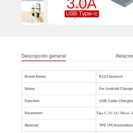
Descripción general
Relaci
Brand Name
K123 keytech
Name
For Android Chargi
Function
USB Cable Charging
Parameter
Tipo C:5V-3A / Micro :
Material
TPE / PC/trenzado/s