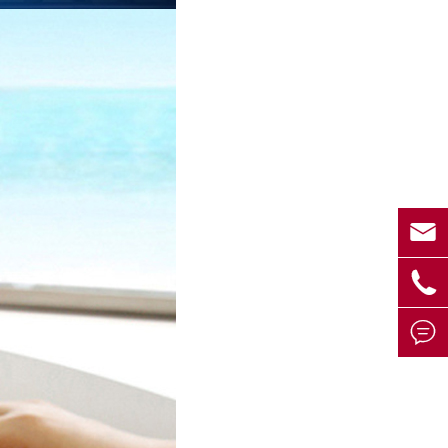


