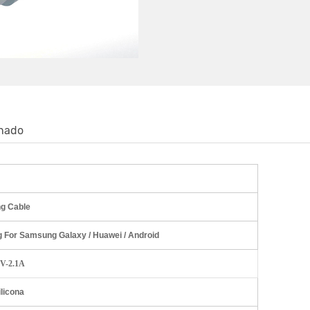
onado
ng Cable
 For Samsung Galaxy / Huawei / Android
5V-2.1A
ilicona