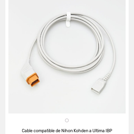
Cable compatible de Nihon Kohden a Ultima IBP