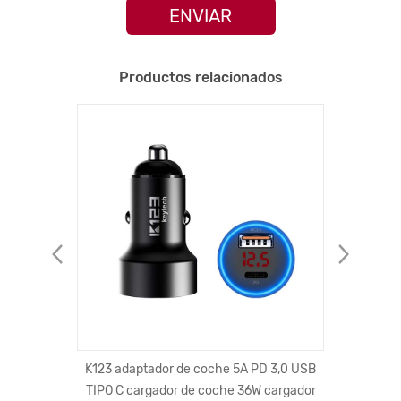
ENVIAR
Productos relacionados
CALIENT
probado
K123 adaptador de coche 5A PD 3,0 USB
Cable DE
/13A/15A
TIPO C cargador de coche 36W cargador
conecto