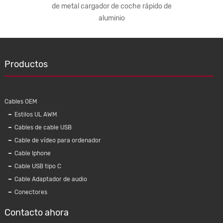
C C13 US
de metal cargador de coche rápido de
aluminio
Productos
Cables OEM
Estilos UL AWM
Cables de cable USB
Cable de vídeo para ordenador
Cable Iphone
Cable 
Cable USB tipo C
cable P
Cable Adaptador de audio
alam
Conectores
con
Contacto ahora