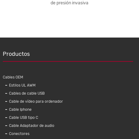
iPhone
de presión invasiva
teléfon
contrast
Productos
Cables OEM
Estilos UL AWM
Cables de cable USB
Cable de vídeo para ordenador
Cable Iphone
Cable USB tipo C
aun Cable
Para iPhone XS galvanoplastia funda de
Cable de
Cable Adaptador de audio
teléfono TPU transparente tres bordes
B mach
Conectores
contraste color móvil contraportada para
para C