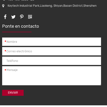
Keytech Industrial Park,Liaokeng, Shiyan,Baoan District,Shenzhen
icos de
K123 Cargador inalámbrico de montaje de
ulares
coche para iPhone Samsung cargador
Ponte en contacto
onexión
universal de teléfono inalámbrico para
vos para
coche
*
*
*
ENVIAR