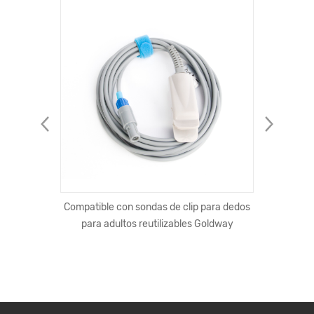
l qc3.0
Compatible con sondas de clip para dedos
Auricu
de coche
para adultos reutilizables Goldway
nueva
rico
Blueto
magnéti